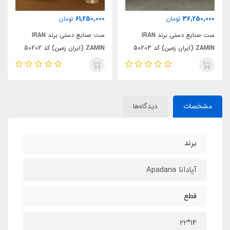
61,250,000
36,250,000
تومان
تومان
ست صنایع دستی برند IRAN
ست صنایع دستی برند IRAN
ZAMIN (ایران زمین) کد 50203
ZAMIN (ایران زمین) کد 50202
مشخصات
دیدگاه‌ها
برند
آپادانا Apadana
قطع
14*22