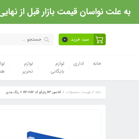
به علت نواسان قیمت بازار قبل از نهایی شدن خرید حتما با 
سبد خرید
0
خانه
اداری
لوازم
لوازم
لوا
بایگانی
تحریر
هن
خانه
فهرست محصولات
کلاسور A3 پاپکو کد A3-652 + رنگ بندی