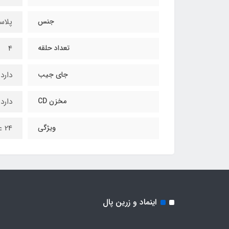
جنس
پلاس
تعداد حلقه
4
جای جیب
دارد
مخزن CD
دارد
ویژگی
24 عدد پوشه کیسه ای سایز A3
اینماد و زرین پال