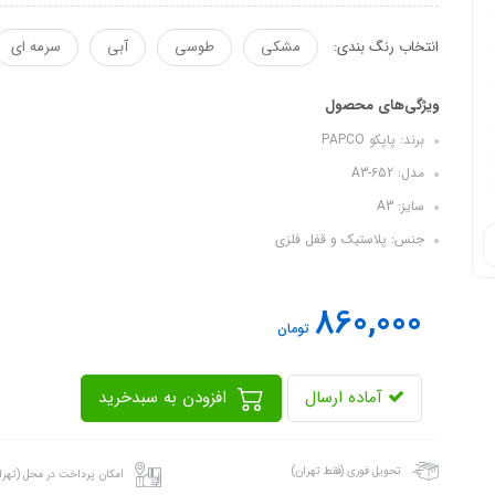
انتخاب رنگ بندی:
مشکی
طوسی
آبی
سرمه ای
ویژگی‌های محصول
برند: پاپکو PAPCO
مدل: A3-652
سایز: A3
جنس: پلاستیک و قفل فلزی
860,000
تومان
آماده ارسال
افزودن به سبدخرید
تحویل فوری (فقط تهران)
امکان پرداخت در محل (تهرا