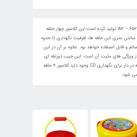
ای راحتی هر چه بیشتر حمل طرح ها و پلان های طراحان، مهندسان، هنرمندان و معماران اقدام به تولید کلاسور 4 حلقه A3 کد A3 – 652 تولید کرده است.این کلاسور چهار حلقه
برای نگهداری برگه داشته و محصول مناسبی برای استفاده از برگه های با پانچ حداقل چهارتایی است. همچنین به دلیل قطر 2.5 سانتی متری این حلقه ها، ظرفیت نگهداری تا حدود
الم و قابل استفاده خواهد بود. علاوه بر آن در این
از ویژگی های مثبت آن است. این جیب ذوزنقه ای
شکل از جنس طلقی است و روی خود دو برش برای قرار دادن کارت ویزیت و خودکار دارد. در سمت راست کلاسور نیز یک محفظه در دار برای نگهداری CD وجود دارد.کلاسور 4 حلقه
12٪
10٪