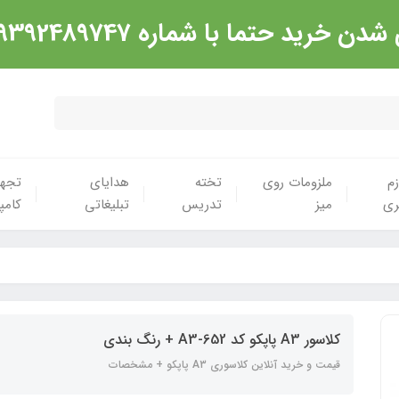
شماره 09392489747 تماس گرفته شود. ارادت
زم
ملزومات روی
تخته
هدایای
تجهی
ری
میز
تدریس
تبلیغاتی
کامپ
کلاسور A3 پاپکو کد A3-652 + رنگ بندی
قیمت و خرید آنلاین کلاسوری A3 پاپکو + مشخصات