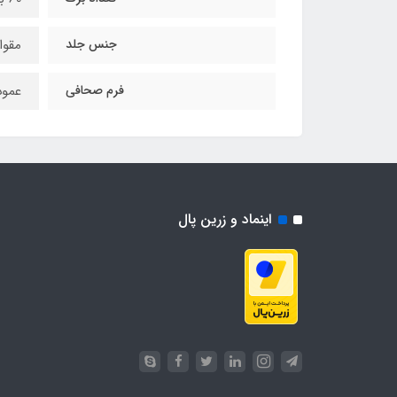
جنس جلد
مقوا
فرم صحافی
عمو
اینماد و زرین پال