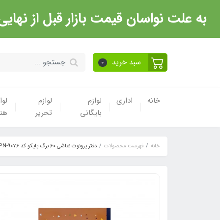
به علت نواسان قیمت بازار قبل از نهایی شدن خرید حتما با 
سبد خرید
0
خانه
اداری
لوازم
لوازم
لوا
بایگانی
تحریر
هن
خانه
فهرست محصولات
دفتر پرونوت نقاشی 60 برگ پاپکو کد PN-9076