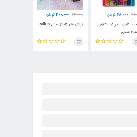
90,000
300,000
68,000
75,
تومان
340,000
تومان
110,000
ت
چسب اکلیلی لیدر کد L-8830
تراش فابر کاستل مدل RollOn
تراش تک سوراخ ف
 عددی
مدل Jelly