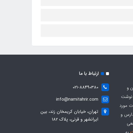
ارتباط با ما
021-88490380
ن و
 نوشت
info@namitahrir.com
ات مورد
تهران، خیابان کریمخان زند، بین
دارس و
ایرانشهر و قرنی، پلاک 182
عی
ت
به