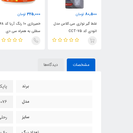
325,000
80,500
ن
تومان
تومان
انه ای آریا -
غلط گیر نواری سی.کلاس مدل
خمیربازی 10 رنگ
اتودی کد CCT-75
سطلی به همراه سی دی
آموزشی
مشخصات
دیدگاه‌ها
برند
پاپکو CO
مدل
076
سایز
رحلی
تعداد برگ
60 برگ