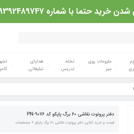
شماره 09392489747 تماس گرفته شود. ارادت
زم
ملزومات روی
تخته
هدایای
تجهی
ری
میز
تدریس
تبلیغاتی
کامپ
دفتر پرونوت نقاشی 60 برگ پاپکو کد PN-9076
قیمت و خرید آنلاین دفتر پرونوت نقاشی 60 برگ پاپکو + مشخصات